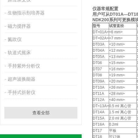
仪器常规配置
生物指示剂培养器
用户可从DT01A—D
NDK200系列可更换模
磁力搅拌器
型号
试管直径
DT<01A>
<6 mm>
DT<02A>
<7 mm>
氮吹仪
DT03A
<10 mm>
DT04A
<12 mm>
轨道式摇床
DT05A
<13 mm>
DT06
<15 mm>
手持紫外分析仪
DT07
<16 mm>
DT08
<19 mm>
超声波换能器
DT09A
<20 mm>
DT10A
<26 mm>
手持式折射仪
DT11A
<28 mm>
DT12A
<40 mm>
DT<13A>
0.5 ml 离心管
DT14A
1.5 ml 离心管
查看全部
DT15A
2.0 ml 离心管
DT16A
0.2ml
DT17
平板
DT18
可订做