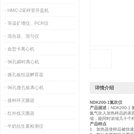
HMC-2采样管开盖机
等温扩增仪、PCR仪
混合器、混匀仪
血型卡离心机
96孔瞬时离心机
微孔板恒温孵育器
96孔微孔板离心机
详情介绍
接种环灭菌器
NDK200-1氮吹仪
产品描述：
NDK200
红外线灭菌器
氮气吹入加热样品的表
缩，能同时浓缩几十个
产品特点
牛奶抗生素检测仪
1、加热器使样品被快