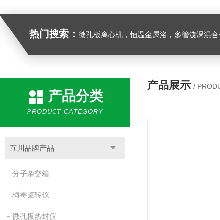
热门搜索：
微孔板离心机，恒温金属浴，多管漩涡混合仪，梅毒旋转仪,红外线灭菌器，微孔板恒温振荡器，恒温混匀仪，水平摇床，牛奶抗生素恒温温
产品展示
/ PROD
产品分类
PRODUCT CATEGORY
互川品牌产品
分子杂交箱
梅毒旋转仪
微孔板热封仪