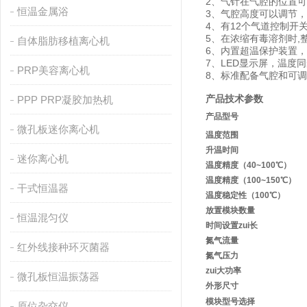
2、气针在气腔的位置
恒温金属浴
3、气腔高度可以调节，
4、有12个气道控制开
5、在浓缩有毒溶剂时,
自体脂肪移植离心机
6、内置超温保护装置
7、LED显示屏，温度
PRP美容离心机
8、标准配备气腔和可
产品技术参数
PPP PRP凝胶加热机
产品型号
微孔板迷你离心机
温度范围
升温时间
迷你离心机
温度精度（40~100℃）
温度精度（100~150℃）
干式恒温器
温度稳定性（100℃）
放置模块数量
恒温混匀仪
时间设置zui长
氮气流量
红外线接种环灭菌器
氮气压力
zui大功率
微孔板恒温振荡器
外形尺寸
模块型号选择
原位杂交仪