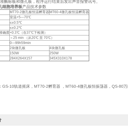
个标准酶标板和微孔板，程序运行结束后发出声音报警讯号。
6孔细胞培养板
产品技术参数
MT70-2微孔板恒温孵育器
MT60-4微孔板恒温孵育器
室温+5—70℃
≤±0.5℃
≤±0.2℃
准确度
<0.3℃（在37℃下检测）
＜25 min （从20℃ 至 70℃）
0—99h59min
2块微孔板
4块微孔板
150W
250W
284X264X157
345X310X178
GS-10轨道摇床，MT70-2孵育器 ，MT60-4微孔板恒振荡器，QS-8
价