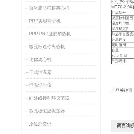
5.可放2
MT70-2
9
自体脂肪移植离心机
产品型号
温度控制范围
PRP美容离心机
温度均匀性
温度稳定性
PPP PRP凝胶加热机
加热平台温度
升温速度
定时范围
微孔板迷你离心机
容量
zui大功率
迷你离心机
外形尺寸
干式恒温器
恒温混匀仪
产品关键词：
红外线接种环灭菌器
微孔板恒温振荡器
原位杂交仪
留言询