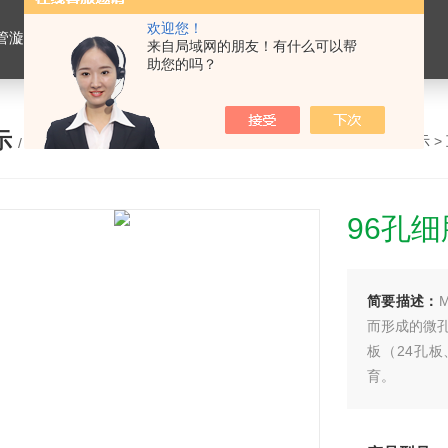
欢迎您！
仪，水平摇床，牛奶抗生素恒温温育器，细菌内毒素恒温检测仪，PRP凝胶加热机孵育制备器，脂肪注射器离心机，大自血摇床，氮吹仪。
来自局域网的朋友！有什么可以帮
助您的吗？
示
您的位置：
网站首页
>
产品展示
>
/ PRODUCTS
96孔
简要描述：
而形成的微孔
板（24孔
育。