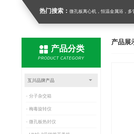
热门搜索：
微孔板离心机，恒温金属浴，多管漩涡混合仪，梅毒旋转仪,红外线灭菌器，微孔板恒温振荡器，恒温混匀
产品展
产品分类
PRODUCT CATEGORY
互川品牌产品
分子杂交箱
梅毒旋转仪
微孔板热封仪