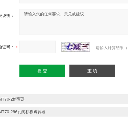
充说明：
验证码：
请输入计算结果（
MT70-2孵育器
MT70-296孔酶标板孵育器