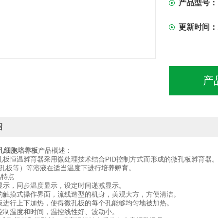
产品型号：
更新时间：
产
绍
6孔细胞培养板
产品概述：
 微孔板恒温孵育器采用微处理技术结合PID控制方式而形成的微孔板孵育器。
96孔板等）等溶液在适当温度下进行培养孵育。
品特点
液晶显示，同步温度显示，设定时间递减显示。
好的触摸式操作界面，流线造型的机身，美观大方，方便清洁。
孔板进行上下加热，使得微孔板的每个孔能够均匀地被加热。
器控制温度和时间，温控线性好、波动小。