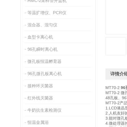
HMC-2采样管开盖机
等温扩增仪、PCR仪
混合器、混匀仪
血型卡离心机
96孔瞬时离心机
微孔板恒温孵育器
96孔微孔板离心机
详情介
接种环灭菌器
MT70-2
9
MT70-2
红外线灭菌器
48孔板、
MT70-2产
1.LCD
牛奶抗生素检测仪
2.人机友
3.能对微
恒温金属浴
4.微处理