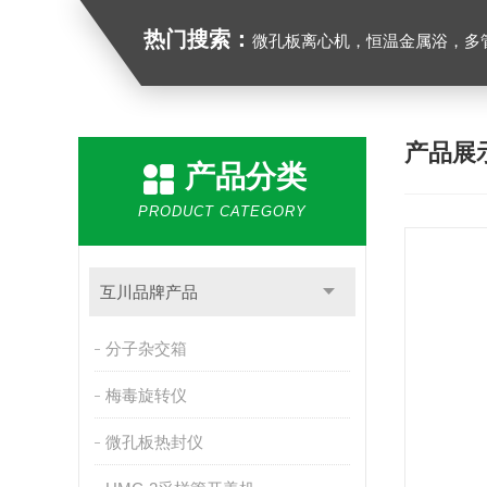
热门搜索：
微孔板离心机，恒温金属浴，多管漩涡混合仪，梅毒旋转仪,红外线灭菌器，微孔板恒温振荡器，恒温混匀
产品展
产品分类
PRODUCT CATEGORY
互川品牌产品
分子杂交箱
梅毒旋转仪
微孔板热封仪