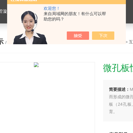
欢迎您！
仪，水平摇床，牛奶抗生素恒温温育器，细菌内毒素恒温检测仪，PRP凝胶加热机孵育制备器，脂肪注射器离心机，大自血摇床，氮吹仪。
来自局域网的朋友！有什么可以帮
助您的吗？
示
您的位置：
网站首页
>
产品展示
>
互
/ PRODUCTS
微孔板
简要描述：
而形成的微孔
板（24孔
育。