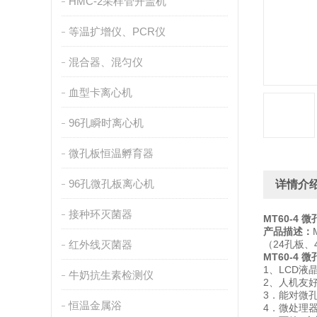
HMC-2采样管开盖机
等温扩增仪、PCR仪
混合器、混匀仪
血型卡离心机
96孔瞬时离心机
微孔板恒温孵育器
96孔微孔板离心机
详情介
接种环灭菌器
MT60-4
产品描述：
红外线灭菌器
（24孔板
MT60-4
1、LCD
牛奶抗生素检测仪
2、人机友
3．能对微
恒温金属浴
4．微处理