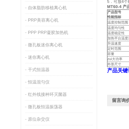
5．可放4
MT60-4
产
自体脂肪移植离心机
产品型号
性能指标
PRP美容离心机
温度控制范围
温度均匀性
PPP PRP凝胶加热机
温度稳定性
加热平台温度
升温速度
微孔板迷你离心机
定时范围
容量
迷你离心机
zui大功率
外形尺寸
干式恒温器
产品关键
恒温混匀仪
红外线接种环灭菌器
留言询
微孔板恒温振荡器
原位杂交仪