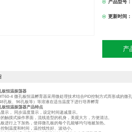
产品型号：
更新时间：
产
绍
 微孔板恒温振荡器
MT60-4 微孔板恒温孵育器采用微处理技术结合PID控制方式而形成的微
、48孔板、96孔板等）等溶液在适当温度下进行培养孵育
 微孔板恒温振荡器产品特点
液晶显示， 同步温度显示，设定时间递减显示。
好的触摸式操作界面，流线造型的机身，美观大方，方便清洁。
孔板进行上下加热，使得微孔板的每个孔能够均匀地被加热。
器控制温度和时间，温控线性好、波动小。