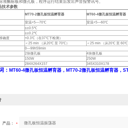
个标准酶标板和微孔板，程序运行结束后发出声音报警讯号。
品技术参数
MT70-2微孔板恒温孵育器
MT60-4微孔板恒温孵育器
室温+5—70℃
室温+5—60℃
≤±0.5℃
≤±0.2℃
准确度
<0.3℃（在37℃下检测）
＜25 min （从20℃ 至 70℃）
＜25 min （从20℃ 至 60
0—99h59min
2块微孔板
4块微孔板
150W
250W
284X264X157
345X310X178
词：
MT60-4微孔板恒温孵育器，MT70-2微孔板恒温孵育器，S
价
产品：