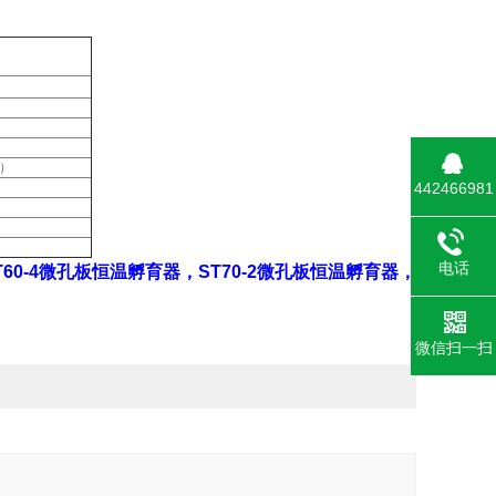
℃）
442466981
电话
T60-4微孔板恒温孵育器，ST70-2微孔板恒温孵育器，
微信扫一扫