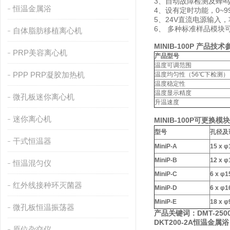
3、自动故障检测及蜂
恒温金属浴
4、设有定时功能，0~9
5、24V直流电源输入
6、 多种标准样品模
自体脂肪移植离心机
MINIB-100P
产品技术
PRP美容离心机
产品型号
温度可调范围
PPP PRP凝胶加热机
温度均匀性（56℃下检测）
温度稳定性
温度显示精度
微孔板迷你离心机
升温速度
迷你离心机
MINI
B-100P可更换模块
型号
孔径及
干式恒温器
MiniP-A
15 x 
MiniP-B
12 x 
恒温混匀仪
MiniP-C
6 x φ
红外线接种环灭菌器
MiniP-D
6 x φ
MiniP-E
18 x 
微孔板恒温振荡器
产品关键词：DMT-25
DKT200-2A恒温金属浴
原位杂交仪