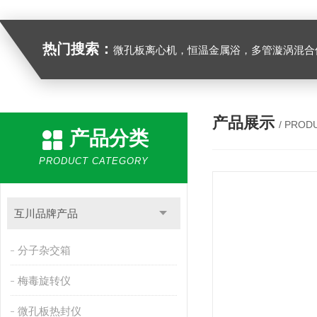
热门搜索：
微孔板离心机，恒温金属浴，多管漩涡混合仪，梅毒旋转仪,红外线灭菌器，微孔板恒温振荡器，恒温混匀仪，水平摇床，牛奶抗生素恒温温
产品展示
/ PROD
产品分类
PRODUCT CATEGORY
互川品牌产品
分子杂交箱
梅毒旋转仪
微孔板热封仪