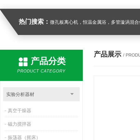
热门搜索：
微孔板离心机，恒温金属浴，多管漩涡混合仪，梅毒旋转仪,红外线灭菌器，微孔板恒温振荡器，恒温混匀仪，水平摇床，牛奶抗生素恒温温
产品展示
/ PROD
产品分类
PRODUCT CATEGORY
实验分析器材
真空干燥器
磁力搅拌器
振荡器（摇床）