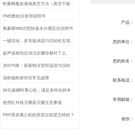
蛇毒蝎毒血液抽真空方法（真空干燥器干燥皿+无油活塞真空泵）
PME数粒仪使用说明书
产品：
奥豪斯MB25型快速水分测定仪说明书
一键启动，多管旋涡混匀仪轻松实现样品均匀混合
您的单位：
超声波探伤仪清洁步骤你都对了么
您的姓名：
冰封均衡：探索制冷型恒温混匀仪的科技魅力
浅析磁粉探伤仪常见故障
联系电话：
96孔板瞬时离心机：满足多样化样本处理需求的理想选择
常用邮箱：
使用红外线灭菌器灭菌注意事项
PRP美容离心机的美容过程是怎样的？
省份：