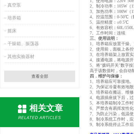
1
、
使用电源：
220V 50
真空泵
2
、
制冷功率：
105W（1
3
、
加热功率：
100W（1
4
、
控温范围：
0-50℃
（
培养箱
5
、
温控精度：
±0.5℃
6
、
有效容积：
60L/150L
摇床
7
、
工作时间：连续
三
、
使用说明：
干燥箱、振荡器
1
、
培养箱应放置干燥、
2
、
使用前，面板上各控
3
、
在培养箱架上放置实
其他实验器材
4
、
接通电源，将电源开
5
、
将
“
拨码开关
"
数字按
高于该数值时，会自动
查看全部
四．维护与保修：
1
、
培养箱应可靠接地。
2
、
为保证冷凝有效地散
3
、
培养箱在搬运、维修
4
、
电源插座拔下后，过
5
、
本培养箱制冷工作时
相关文章
6
、
严禁含有易挥发性化
7
、
为防止污染，低温使
RELATED ARTICLES
8
、
制冷系统工作时，应
9
、
制冷系统停止工作后