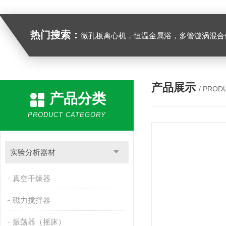
热门搜索：
微孔板离心机，恒温金属浴，多管漩涡混合仪，梅毒旋转仪,红外线灭菌器，微孔板恒温振荡器，恒温混匀仪，水平摇床，牛奶抗生素恒温温
产品展示
/ PROD
产品分类
PRODUCT CATEGORY
实验分析器材
真空干燥器
磁力搅拌器
振荡器（摇床）