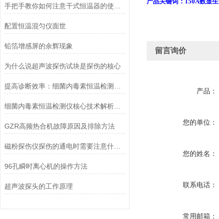
产品关键词：150A数显
手把手教你如何注意干式恒温器的使用事项
配置恒温混匀仪面世
铅箔增感屏的余辉现象
留言询价
为什么说超声波探伤试块是探伤的核心
提高诊断效率：细菌内毒素恒温检测仪的优势与应用
产品：
细菌内毒素恒温检测仪核心技术解析：动态显色法如何实现高灵敏度内毒素定量检测？
您的单位：
GZR高频热合机故障原因及排除方法
磁粉探伤仪探伤的通电时需要注意什么？
您的姓名：
96孔瞬时离心机的操作方法
联系电话：
超声波探头的工作原理
常用邮箱：