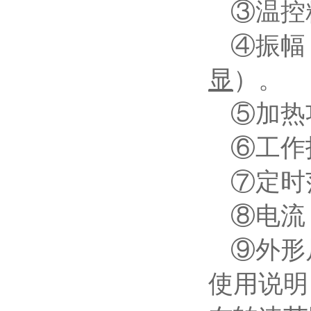
③
温控
④
振幅
显
）
。
⑤
加热
⑥
工作
⑦
定时
⑧
电流
⑨
外形
使用说明