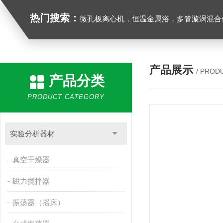
热门搜索：
微孔板离心机，恒温金属浴，多管漩涡混合仪，梅毒旋转仪,红外线灭菌器，微孔板恒温振荡器，恒温混匀仪，水平摇床，牛奶抗生素恒温温
产品展示
/ PROD
产品分类
PRODUCT CATEGORY
实验分析器材
真空干燥器
磁力搅拌器
振荡器（摇床）